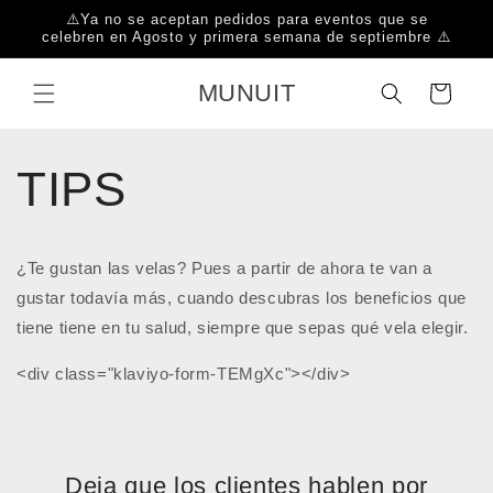
Ir
⚠️Ya no se aceptan pedidos para eventos que se
directamente
celebren en Agosto y primera semana de septiembre ⚠️
al contenido
MUNUIT
Carrito
TIPS
¿Te gustan las velas? Pues a partir de ahora te van a
gustar todavía más, cuando descubras los beneficios que
tiene tiene en tu salud, siempre que sepas qué vela elegir.
<div class="klaviyo-form-TEMgXc"></div>
Deja que los clientes hablen por