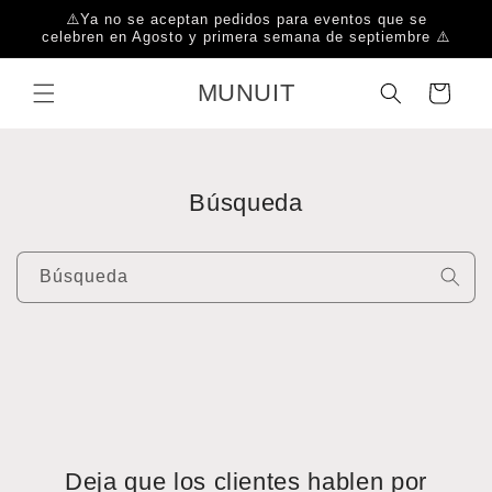
Ir
⚠️Ya no se aceptan pedidos para eventos que se
directamente
celebren en Agosto y primera semana de septiembre ⚠️
al contenido
MUNUIT
Carrito
Búsqueda
Búsqueda
Deja que los clientes hablen por