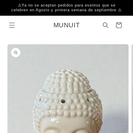
Ir
⚠️Ya no se aceptan pedidos para eventos que se
directamente
celebren en Agosto y primera semana de septiembre ⚠️
al contenido
MUNUIT
Carrito
Ir
directamente
a la
información
del producto