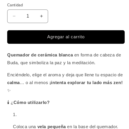
Cantidad
Cantidad
Reducir
Aumentar
cantidad
cantidad
para
para
Quemador
Quemador
Agregar al carrito
Buda
Buda
Quemador de cerámica blanca
en forma de cabeza de
Buda, que simboliza la paz y la meditación.
Enciéndelo, elige el aroma y deja que llene tu espacio de
calma
… o al menos
¡intenta explorar tu lado más zen!
✨
🕯️ ¿
Cómo utilizarlo?
Coloca una
vela pequeña
en la base del quemador.