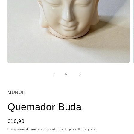
Abrir
A
elemento
multimedia
de
1
/
2
1
en
una
ventana
MUNUIT
modal
Quemador Buda
Precio
€16,90
habitual
Los
gastos de envío
se calculan en la pantalla de pago.